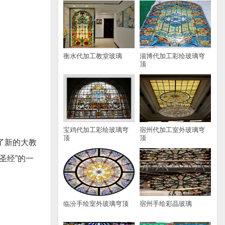
衡水代加工教堂玻璃
淄博代加工彩绘玻璃穹
顶
宝鸡代加工彩绘玻璃穹
宿州代加工室外玻璃穹
顶
顶
了新的大教
圣经”的一
临汾手绘室外玻璃穹顶
宿州手绘彩晶玻璃