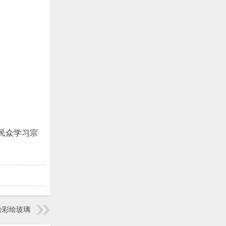
民众学习宗
绘彩绘玻璃