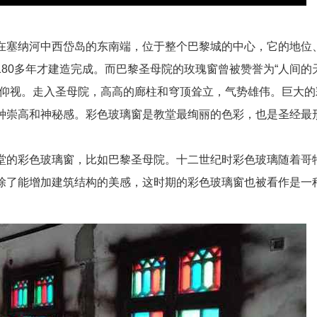
在塞纳河中西岱岛的东南端，位于整个巴黎城的中心，它的地位
80多年才建造完成。而巴黎圣母院的玫瑰窗曾被赞誉为“人间的
人仰视。走入圣母院，高高的廊柱和穹顶耸立，气势雄伟。巨大的
种崇高和神秘感。彩色玻璃窗是教堂最绚丽的色彩，也是圣经最
。
堂的彩色玻璃窗，比如巴黎圣母院。十二世纪时彩色玻璃随着哥
除了能增加建筑结构的美感，这时期的彩色玻璃窗也被看作是一